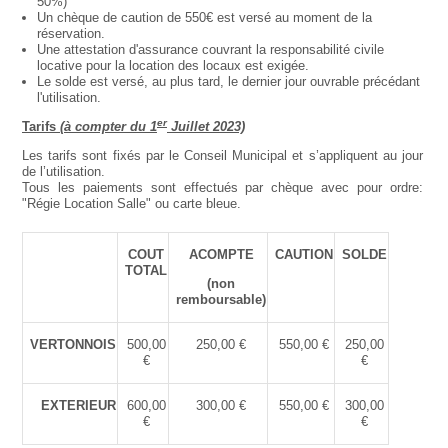
50%)
Un chèque de caution de 550€ est versé au moment de la
réservation.
Une attestation d'assurance couvrant la responsabilité civile
locative pour la location des locaux est exigée.
Le solde est versé, au plus tard, le dernier jour ouvrable précédant
l'utilisation.
er
Tarifs
(à compter du 1
Juillet 2023)
Les tarifs sont fixés par le Conseil Municipal et s’appliquent au jour
de l’utilisation.
Tous les paiements sont effectués par chèque avec pour ordre:
"Régie Location Salle" ou carte bleue.
COUT
ACOMPTE
CAUTION
SOLDE
TOTAL
(non
remboursable)
VERTONNOIS
500,00
250,00 €
550,00 €
250,00
€
€
EXTERIEUR
600,00
300,00 €
550,00 €
300,00
€
€